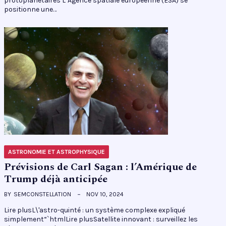
protoplanétaires L’Agence spatiale européenne (ESA) se
positionne une…
ASTRONOMIE ET ASTROPHYSIQUE
Prévisions de Carl Sagan : l’Amérique de
Trump déjà anticipée
BY
SEMCONSTELLATION
NOV 10, 2024
Lire plusL\'astro-quinté : un système complexe expliqué
simplement“`htmlLire plusSatellite innovant : surveillez les