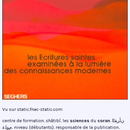
Vu sur static.fnac-static.com
centre de formation. shâtibî. les
sciences
du
coran
. ﻥﺁﺮﻘﻟﺍ
ﻡﻮﻠﻋ. niveau (débutants). responsable de la publication.