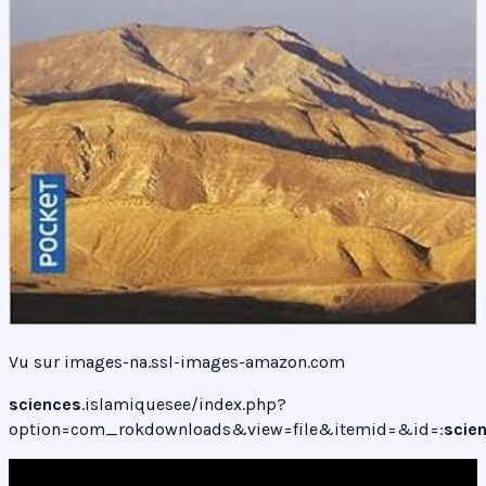
Vu sur images-na.ssl-images-amazon.com
sciences
.islamiquesee/index.php?
option=com_rokdownloads&view=file&itemid=&id=:
scie