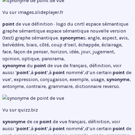
Vu sur images.slideplayer.fr
point
de vue définition · logo du cnrtl espace sémantique
graphe sémantique espace sémantique nouvelle version
(test) graphe sémantique.
synonyme
s. angle, aspect, avis,
belvédère, biais, côté, coup d’oeil, échappée, éclairage,
face, façon de penser, horizon, idée, jour, jugement,
opinion, optique, panorama,
synonyme
du
point
de vue de français, définition, voir
aussi ‘
point
‘,à
point
‘,à
point
nommé’,d’un certain
point
de
vue’, expression, conjugaison, exemple, usage,
synonyme
,
antonyme, contraire, grammaire, dictionnaire reverso.
Vu sur quizz.biz
synonyme
de ce
point
de vue français, définition, voir
aussi ‘
point
‘,à
point
‘,à
point
nommé’,d’un certain
point
de