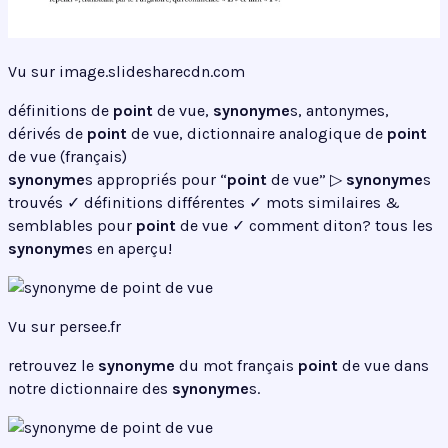
Vu sur image.slidesharecdn.com
définitions de
point
de vue,
synonyme
s, antonymes,
dérivés de
point
de vue, dictionnaire analogique de
point
de vue (français)
synonyme
s appropriés pour “
point
de vue” ▷
synonyme
s
trouvés ✓ définitions différentes ✓ mots similaires &
semblables pour
point
de vue ✓ comment diton? tous les
synonyme
s en aperçu!
Vu sur persee.fr
retrouvez le
synonyme
du mot français
point
de vue dans
notre dictionnaire des
synonyme
s.