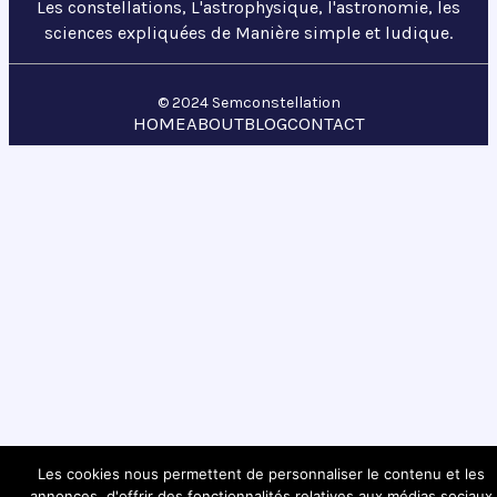
Les constellations, L'astrophysique, l'astronomie, les
sciences expliquées de Manière simple et ludique.
© 2024 Semconstellation
HOME
ABOUT
BLOG
CONTACT
Les cookies nous permettent de personnaliser le contenu et les
annonces, d'offrir des fonctionnalités relatives aux médias sociaux