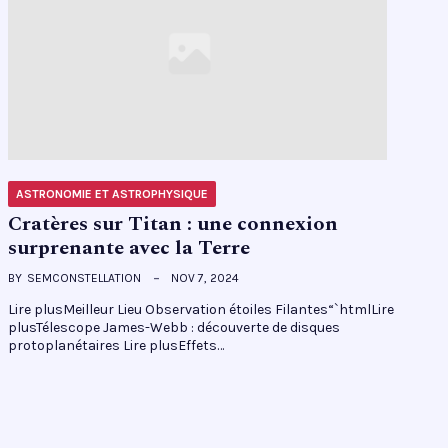
ASTRONOMIE ET ASTROPHYSIQUE
Cratères sur Titan : une connexion
surprenante avec la Terre
BY
SEMCONSTELLATION
NOV 7, 2024
Lire plusMeilleur Lieu Observation étoiles Filantes“`htmlLire
plusTélescope James-Webb : découverte de disques
protoplanétaires Lire plusEffets…