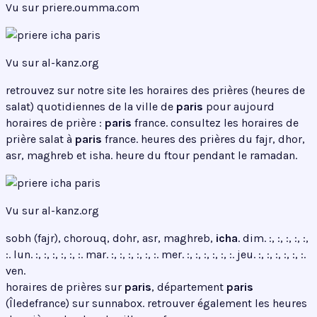
Vu sur priere.oumma.com
Vu sur al-kanz.org
retrouvez sur notre site les horaires des prières (heures de
salat) quotidiennes de la ville de
paris
pour aujourd
horaires de prière :
paris
france. consultez les horaires de
prière salat à
paris
france. heures des prières du fajr, dhor,
asr, maghreb et isha. heure du ftour pendant le ramadan.
Vu sur al-kanz.org
sobh (fajr), chorouq, dohr, asr, maghreb,
icha
. dim. :, :, :, :, :,
:. lun. :, :, :, :, :, :. mar. :, :, :, :, :, :. mer. :, :, :, :, :, :. jeu. :, :, :, :, :, :.
ven.
horaires de prières sur
paris
, département
paris
(Îledefrance) sur sunnabox. retrouver également les heures