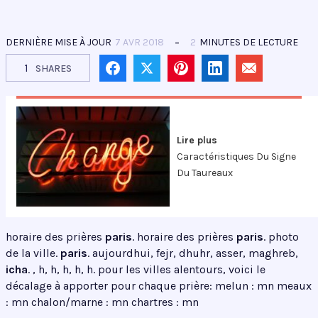
DERNIÈRE MISE À JOUR
7 AVR 2018
2
MINUTES DE LECTURE
1
SHARES
Lire plus
Caractéristiques Du Signe
Du Taureaux
horaire des prières
paris
. horaire des prières
paris
. photo
de la ville.
paris
. aujourdhui, fejr, dhuhr, asser, maghreb,
icha
. , h, h, h, h, h. pour les villes alentours, voici le
décalage à apporter pour chaque prière: melun : mn meaux
: mn chalon/marne : mn chartres : mn