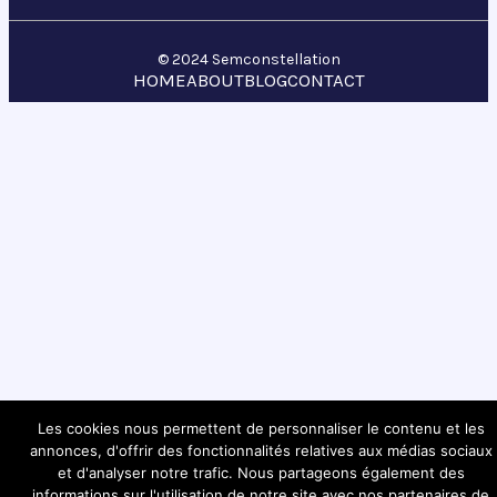
© 2024 Semconstellation
HOME
ABOUT
BLOG
CONTACT
Les cookies nous permettent de personnaliser le contenu et les
annonces, d'offrir des fonctionnalités relatives aux médias sociaux
et d'analyser notre trafic. Nous partageons également des
informations sur l'utilisation de notre site avec nos partenaires de