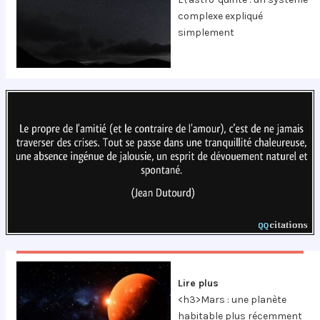
complexe expliqué
simplement
Lire plus
<h3>Mars : une planète
habitable plus récemment