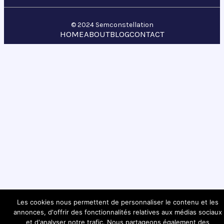
© 2024 Semconstellation
HOME
ABOUT
BLOG
CONTACT
Les cookies nous permettent de personnaliser le contenu et les
annonces, d'offrir des fonctionnalités relatives aux médias sociaux
et d'analyser notre trafic. Nous partageons également des