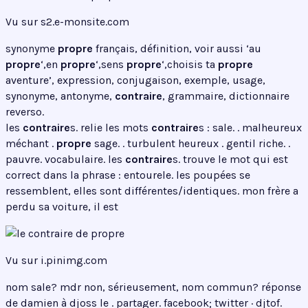
Vu sur s2.e-monsite.com
synonyme
propre
français, définition, voir aussi ‘au
propre
‘,en
propre
‘,sens
propre
‘,choisis ta
propre
aventure’, expression, conjugaison, exemple, usage,
synonyme, antonyme,
contraire
, grammaire, dictionnaire
reverso.
les
contraire
s. relie les mots
contraire
s : sale. . malheureux
méchant .
propre
sage. . turbulent heureux . gentil riche. .
pauvre. vocabulaire. les
contraire
s. trouve le mot qui est
correct dans la phrase : entourele. les poupées se
ressemblent, elles sont différentes/identiques. mon frère a
perdu sa voiture, il est
Vu sur i.pinimg.com
nom sale? mdr non, sérieusement, nom commun? réponse
de damien à djoss le . partager. facebook; twitter · djtof.