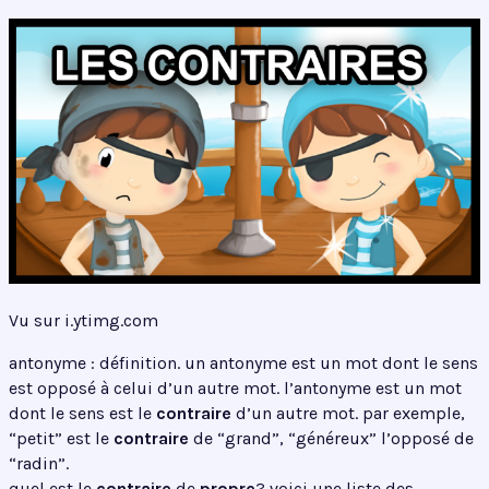
Vu sur i.ytimg.com
antonyme : définition. un antonyme est un mot dont le sens
est opposé à celui d’un autre mot. l’antonyme est un mot
dont le sens est le
contraire
d’un autre mot. par exemple,
“petit” est le
contraire
de “grand”, “généreux” l’opposé de
“radin”.
quel est le
contraire
de
propre
? voici une liste des