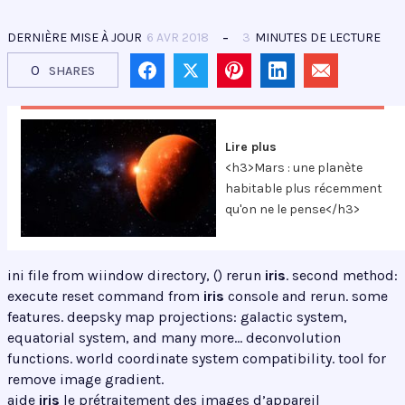
DERNIÈRE MISE À JOUR
6 AVR 2018
3
MINUTES DE LECTURE
0
SHARES
Lire plus
<h3>Mars : une planète
habitable plus récemment
qu'on ne le pense</h3>
ini file from wiindow directory, () rerun
iris
. second method:
execute reset command from
iris
console and rerun. some
features. deepsky map projections: galactic system,
equatorial system, and many more… deconvolution
functions. world coordinate system compatibility. tool for
remove image gradient.
aide
iris
le prétraitement des images d’appareil