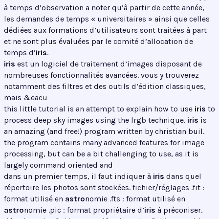
à temps d’observation a noter qu’à partir de cette année,
les demandes de temps « universitaires » ainsi que celles
dédiées aux formations d’utilisateurs sont traitées à part
et ne sont plus évaluées par le comité d’allocation de
temps d’
iris
.
iris
est un logiciel de traitement d’images disposant de
nombreuses fonctionnalités avancées. vous y trouverez
notamment des filtres et des outils d’édition classiques,
mais &eacu
this little tutorial is an attempt to explain how to use
iris
to
process deep sky images using the lrgb technique.
iris
is
an amazing (and free!) program written by christian buil.
the program contains many advanced features for image
processing, but can be a bit challenging to use, as it is
largely command oriented and
dans un premier temps, il faut indiquer à
iris
dans quel
répertoire les photos sont stockées. fichier/réglages .fit :
format utilisé en
astro
nomie .fts : format utilisé en
astro
nomie .pic : format propriétaire d’
iris
à préconiser.