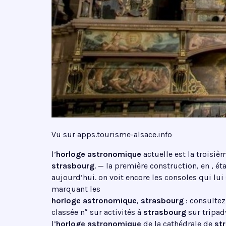
Vu sur apps.tourisme-alsace.info
l’
horloge astronomique
actuelle est la troisiè
strasbourg
. — la première construction, en , ét
aujourd’hui. on voit encore les consoles qui lui 
marquant les
horloge astronomique
,
strasbourg
: consultez
classée n° sur activités à
strasbourg
sur tripad
l’
horloge astronomique
de la cathédrale de
st