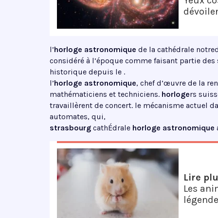
Yeux co
dévoile
l’
horloge astronomique
de la cathédrale notr
considéré à l’époque comme faisant partie des 
historique depuis le .
l’
horloge astronomique
, chef d’œuvre de la ren
mathématiciens et techniciens.
horloge
rs suis
travaillèrent de concert. le mécanisme actuel dat
automates, qui,
strasbourg
cathÉdrale
horloge astronomique
Lire pl
Les ani
légende