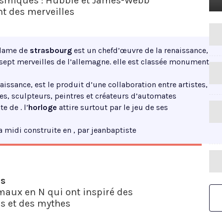
smiques : Hubble et James-Webb
nt des merveilles
edame de
strasbourg
est un chefd’œuvre de la renaissance,
sept merveilles de l’allemagne. elle est classée monument
aissance, est le produit d’une collaboration entre artistes,
ses, sculpteurs, peintres et créateurs d’automates
e de . l’
horloge
attire surtout par le jeu de ses
a midi construite en , par jeanbaptiste
us
maux en N qui ont inspiré des
s et des mythes