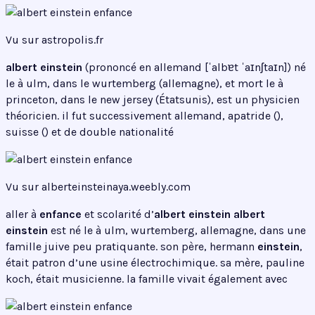
Vu sur astropolis.fr
albert einstein
(prononcé en allemand [ˈalbɐt ˈaɪnʃtaɪn]) né
le à ulm, dans le wurtemberg (allemagne), et mort le à
princeton, dans le new jersey (Étatsunis), est un physicien
théoricien. il fut successivement allemand, apatride (),
suisse () et de double nationalité
Vu sur alberteinsteinaya.weebly.com
aller à
enfance
et scolarité d’
albert einstein
albert
einstein
est né le à ulm, wurtemberg, allemagne, dans une
famille juive peu pratiquante. son père, hermann
einstein
,
était patron d’une usine électrochimique. sa mère, pauline
koch, était musicienne. la famille vivait également avec