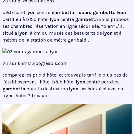
Vu sur q-xx.bstatic.com
b&b hotel
lyon
centre
gambetta
. ,
cours gambetta
lyon
partdieu à b&b hotel
lyon
centre
gambetta
vous propose
ses chambres. réservation en ligne sécurisée. “bien” ./ s.
situé à
lyon
, à km du musée des beauxarts de
lyon
et à
mètres de la station de métro garibaldi,
Vu sur khms1.googleapis.com
comparez les prix d’hôtel et trouvez le tarif le plus bas de
l’établissement : hôtel b&b hôtel
lyon
centre partdieu
gambetta
pour la destination
lyon
. accédez à et avis en
ligne. hôtel ? trivago !