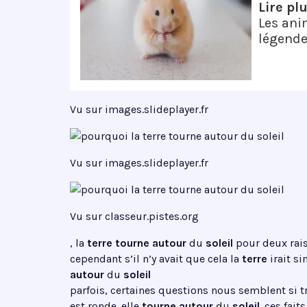
Lire pl
Les ani
légende
Vu sur images.slideplayer.fr
Vu sur images.slideplayer.fr
Vu sur classeur.pistes.org
, la
terre tourne autour
du
soleil
pour deux rais
cependant s’il n’y avait que cela la
terre
irait s
autour
du
soleil
parfois, certaines questions nous semblent si tr
est ronde. elle
tourne autour
du
soleil
. ces fai