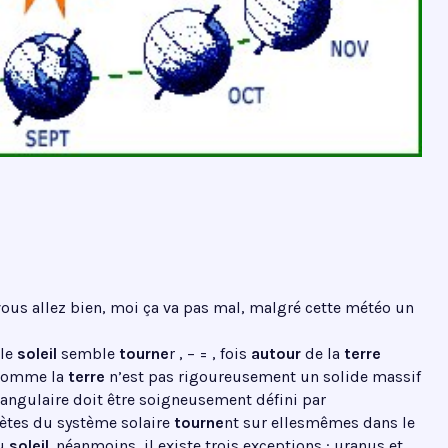
e vous allez bien, moi ça va pas mal, malgré cette météo un
 le
soleil
semble
tourne
r , − = , fois
autour
de la
terre
. comme la
terre
n’est pas rigoureusement un solide massif
 angulaire doit être soigneusement défini par
ètes du système solaire
tourne
nt sur ellesmêmes dans le
u
soleil
. néanmoins, il existe trois exceptions : uranus et