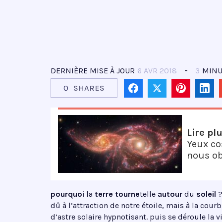
DERNIÈRE MISE À JOUR
6 AVR 2018
3
MINU
0
SHARES
Lire pl
Yeux co
nous ob
pourquoi
la
terre tourne
telle
autour
du
soleil
?
dû à l’attraction de notre étoile, mais à la co
d’astre solaire hypnotisant. puis se déroule la 