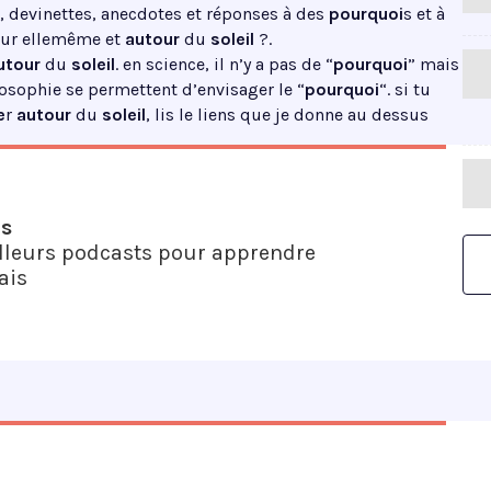
iz, devinettes, anecdotes et réponses à des
pourquoi
s et à
 sur ellemême et
autour
du
soleil
?.
utour
du
soleil
. en science, il n’y a pas de “
pourquoi
” mais
losophie se permettent d’envisager le “
pourquoi
“. si tu
e
r
autour
du
soleil
, lis le liens que je donne au dessus
us
lleurs podcasts pour apprendre
ais