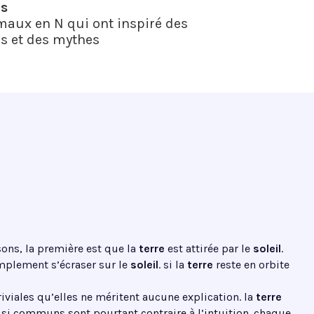
us
maux en N qui ont inspiré des
s et des mythes
ons, la première est que la
terre
est attirée par le
soleil
.
implement s’écraser sur le
soleil
. si la
terre
reste en orbite
iviales qu’elles ne méritent aucune explication. la
terre
ts si communs sont pourtant contraire à l’intuition. chaque