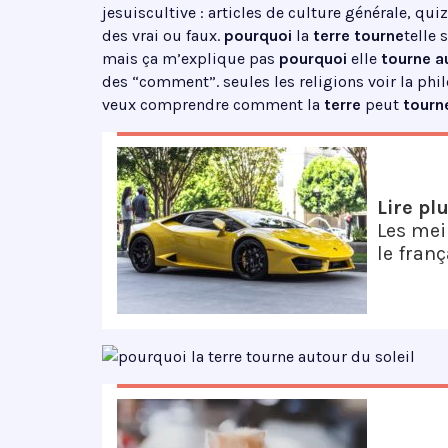
jesuiscultive : articles de culture générale, qu
des vrai ou faux.
pourquoi
la
terre tourne
telle
mais ça m’explique pas
pourquoi
elle
tourne a
des “comment”. seules les religions voir la phi
veux comprendre comment la
terre
peut
tourn
Lire pl
Les mei
le franç